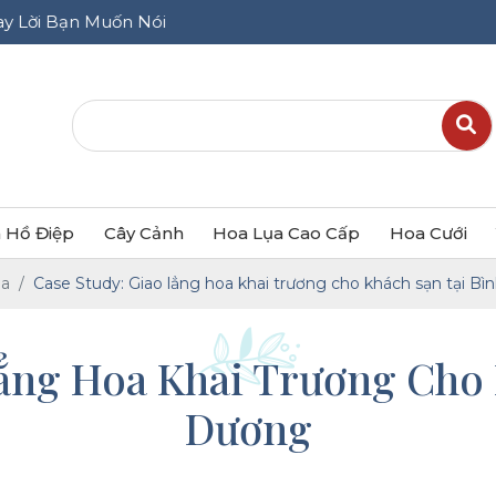
Nói
 Hồ Điệp
Cây Cảnh
Hoa Lụa Cao Cấp
Hoa Cưới
oa
Case Study: Giao lẳng hoa khai trương cho khách sạn tại B
Lẳng Hoa Khai Trương Cho 
Dương