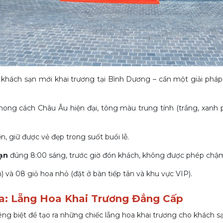
khách sạn mới khai trương tại Bình Dương – cần một giải phá
ng cách Châu Âu hiện đại, tông màu trung tính (trắng, xanh p
n, giữ được vẻ đẹp trong suốt buổi lễ.
ạn
đúng 8:00 sáng, trước giờ đón khách, không được phép chậm
) và 08 giỏ hoa nhỏ (đặt ở bàn tiếp tân và khu vực VIP).
a: Lẵng Hoa Khai Trương Đẳng Cấp
iêng biệt để tạo ra những chiếc lẵng hoa khai trương cho khách s