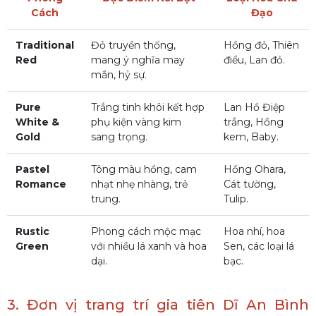
Cách
Đạo
Traditional
Đỏ truyền thống,
Hồng đỏ, Thiên
Red
mang ý nghĩa may
điểu, Lan đỏ.
mắn, hỷ sự.
Pure
Trắng tinh khôi kết hợp
Lan Hồ Điệp
White &
phụ kiện vàng kim
trắng, Hồng
Gold
sang trọng.
kem, Baby.
Pastel
Tông màu hồng, cam
Hồng Ohara,
Romance
nhạt nhẹ nhàng, trẻ
Cát tường,
trung.
Tulip.
Rustic
Phong cách mộc mạc
Hoa nhí, hoa
Green
với nhiều lá xanh và hoa
Sen, các loại lá
dại.
bạc.
3. Đơn vị trang trí gia tiên Dĩ An Bình