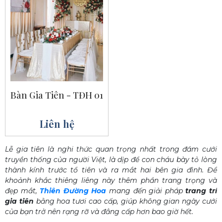
Bàn Gia Tiên - TĐH 01
Liên hệ
Lễ gia tiên là nghi thức quan trọng nhất trong đám cưới
truyền thống của người Việt, là dịp để con cháu bày tỏ lòng
thành kính trước tổ tiên và ra mắt hai bên gia đình. Để
khoảnh khắc thiêng liêng này thêm phần trang trọng và
đẹp mắt,
Thiên Đường Hoa
mang đến giải pháp
trang trí
gia tiên
bằng hoa tươi cao cấp, giúp không gian ngày cưới
của bạn trở nên rạng rỡ và đẳng cấp hơn bao giờ hết.