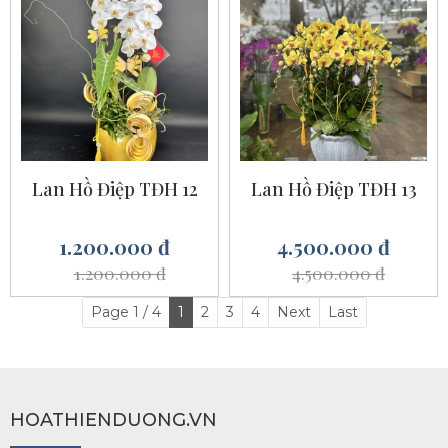
Lan Hồ Điệp TĐH 12
Lan Hồ Điệp TĐH 13
1.200.000 đ
4.500.000 đ
1.200.000 đ
4.500.000 đ
Page 1 / 4
1
2
3
4
Next
Last
HOATHIENDUONG.VN