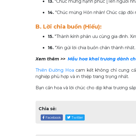
13.
"Chúc mừng hạnh phúc [Tên người nhận
14.
"Chúc mừng Hôn nhân! Chúc cặp đôi m
B. Lời chia buồn (Hiếu):
15.
"Thành kính phân ưu cùng gia đình. Xin
16.
"Xin gửi lời chia buồn chân thành nhấ
Xem thêm >>
Mẫu hoa khai trương dành ch
Thiên Đường Hoa
cam kết không chỉ cung cấp
nghiệp phù hợp và in thiệp trang trọng nhất.
Bạn cần hoa và lời chúc cho dịp khai trương sắ
Chia sẻ:
Facebook
Twitter