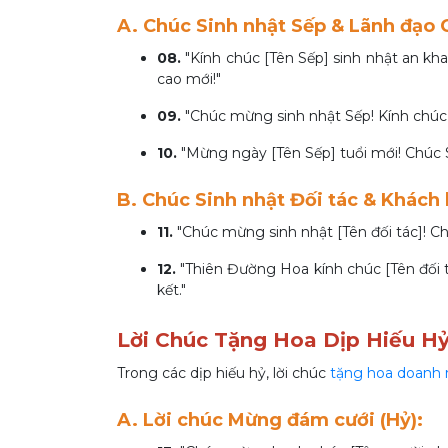
A. Chúc Sinh nhật Sếp & Lãnh đạo 
08.
"Kính chúc [Tên Sếp] sinh nhật an kh
cao mới!"
09.
"Chúc mừng sinh nhật Sếp! Kính chúc S
10.
"Mừng ngày [Tên Sếp] tuổi mới! Chúc S
B. Chúc Sinh nhật Đối tác & Khách
11.
"Chúc mừng sinh nhật [Tên đối tác]! Ch
12.
"Thiên Đường Hoa kính chúc [Tên đối t
kết."
Lời Chúc Tặng Hoa Dịp Hiếu Hỷ
Trong các dịp hiếu hỷ, lời chúc
tặng hoa doanh 
A. Lời chúc Mừng đám cưới (Hỷ):