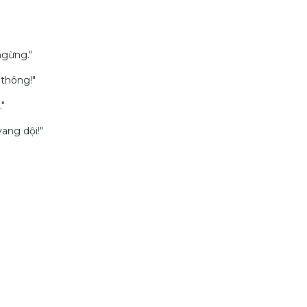
ngừng."
 thông!"
."
ang dội!"