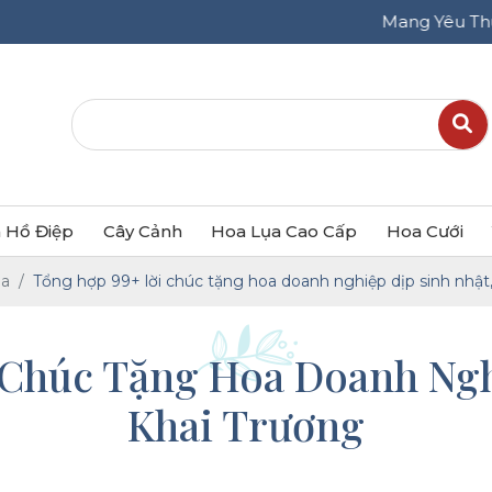
Mang Yêu Thương - Thay 
 Hồ Điệp
Cây Cảnh
Hoa Lụa Cao Cấp
Hoa Cưới
oa
Tổng hợp 99+ lời chúc tặng hoa doanh nghiệp dịp sinh nhật,
Chúc Tặng Hoa Doanh Ngh
Khai Trương