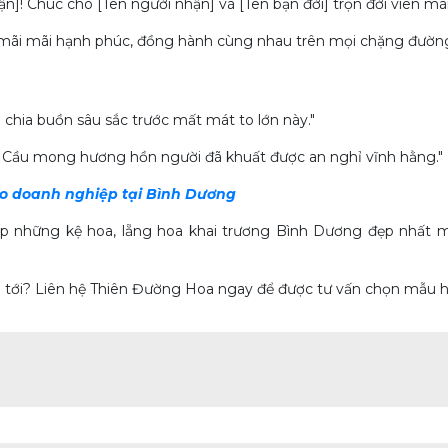
]! Chúc cho [Tên người nhận] và [Tên bạn đời] trọn đời viên m
ãi mãi hạnh phúc, đồng hành cùng nhau trên mọi chặng đường
 chia buồn sâu sắc trước mất mát to lớn này."
t. Cầu mong hương hồn người đã khuất được an nghỉ vĩnh hằng."
o doanh nghiệp tại Bình Dương
 những kệ hoa, lẵng hoa khai trương Bình Dương đẹp nhất m
p tới? Liên hệ Thiên Đường Hoa ngay để được tư vấn chọn mẫu hoa