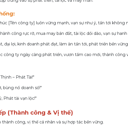
tập trung vào sự phát triển, tài lộc và may mắn.
thống:
úc [Tên công ty] luôn vững mạnh, vạn sự như ý, tấn tới không 
hành công rực rỡ, mua may bán đắt, tài lộc dồi dào, vạn sự hanh
 đại lợi, kinh doanh phát đạt, làm ăn tấn tới, phát triển bền vững
c công ty ngày càng phát triển, vươn tầm cao mới, thành công v
hịnh – Phát Tài!"
ỡ, bùng nổ doanh số!"
 Phát tài vạn lộc!"
ếp (Thành công & Vị thế)
 thành công, vị thế cá nhân và sự hợp tác bền vững.