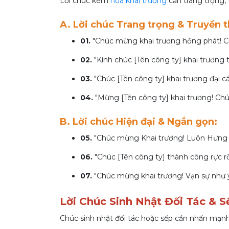
Lời chúc kèm
hoa khai trương
cần trang trọng, 
A. Lời chúc Trang trọng & Truyền 
01.
"Chúc mừng khai trương hồng phát! Ch
02.
"Kính chúc [Tên công ty] khai trương t
03.
"Chúc [Tên công ty] khai trương đại cát,
04.
"Mừng [Tên công ty] khai trương! Chú
B. Lời chúc Hiện đại & Ngắn gọn:
05.
"Chúc mừng Khai trương! Luôn Hưng T
06.
"Chúc [Tên công ty] thành công rực r
07.
"Chúc mừng khai trương! Vạn sự như ý,
Lời Chúc Sinh Nhật Đối Tác & S
Chúc sinh nhật đối tác hoặc sếp cần nhấn mạnh