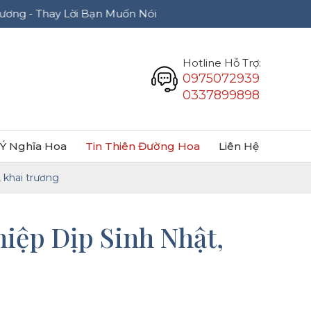
Lời Bạn Muốn Nói
Hotline Hỗ Trợ:
0975072939
0337899898
Ý Nghĩa Hoa
Tin Thiên Đường Hoa
Liên Hệ
 khai trương
iệp Dịp Sinh Nhật,